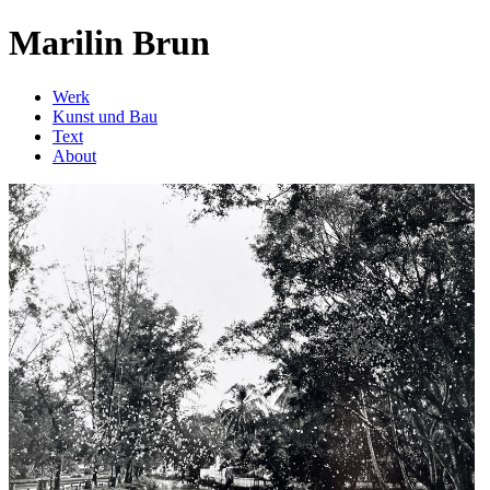
Marilin Brun
Werk
Kunst und Bau
Text
About