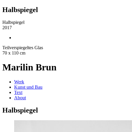
Halbspiegel
Halbspiegel
2017
Teilverspiegeltes Glas
70 x 110 cm
Marilin Brun
Werk
Kunst und Bau
Text
About
Halbspiegel