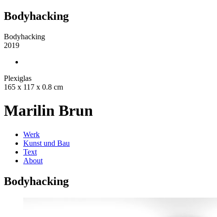
Bodyhacking
Bodyhacking
2019
Plexiglas
165 x 117 x 0.8 cm
Marilin Brun
Werk
Kunst und Bau
Text
About
Bodyhacking